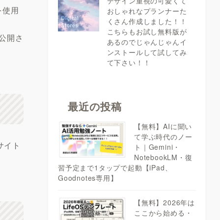
デザイン重視の可愛くて
を使用
おしゃれなプランナーた
くさん作成しました！！
こちらもお試し無料版が
般公開さ
あるのでじゃんじゃんイ
ンストールして試してみ
て下さい！！
最近の投稿
【無料】AIに聞い
て学ぶ時代のノー
サイト
ト｜Gemini・
NotebookLM・復
習予定まで1タップで起動【iPad、
Goodnotes専用】
【無料】2026年は
ここから始める・