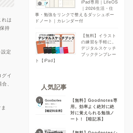
iPad専用｜LifeOS
｜2026生活・仕
事・勉強をリンクで整えるダッシュボー
これは
ドノート｜カレンダー付
間保持
【無料】イラスト
の練習を手軽に。
デジタルスケッチ
を設定
ブックテンプレー
ト【iPad】
ログイ
場合、
人気記事
【無料】Goodnotes専
1
用。効率よく絶対に絶
含ま
対に覚えられる勉強ノ
ート！【暗記系】
【無料】Goodnotesシ
2